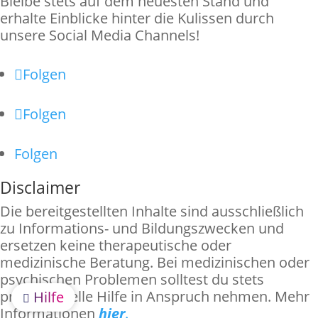
Bleibe stets auf dem neuesten Stand und
erhalte Einblicke hinter die Kulissen durch
unsere Social Media Channels!
Folgen
Folgen
Folgen
Disclaimer
Die bereitgestellten Inhalte sind ausschließlich
zu Informations- und Bildungszwecken und
ersetzen keine therapeutische oder
medizinische Beratung. Bei medizinischen oder
psychischen Problemen solltest du stets
professionelle Hilfe in Anspruch nehmen.
Mehr
Hilfe

Informationen
hier
.