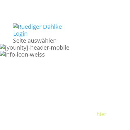
Login
Seite auswählen
DU MUSST JETZT NOCH DEINE
ANMELDUNG BESTÄTIGEN.
Du hast eine Bestätigungs-E-Mail an die Adresse:
erhalten. Ist diese Adresse korrekt? Falls nicht,
erhältst du keine E-Mail und kannst nicht
teilnehmen. In diesem Fall trage dich
hier
einfach
noch mal ein!