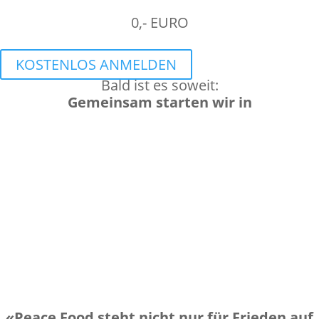
0,- EURO
KOSTENLOS ANMELDEN
Bald ist es soweit:
Gemeinsam starten wir in
Tag(e)
:
Stunde(n)
:
Minute(n)
:
Sekunde(n)
«Peace Food steht nicht nur für Frieden auf