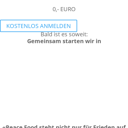
0,- EURO
KOSTENLOS ANMELDEN
Bald ist es soweit:
Gemeinsam starten wir in
Tag(e)
:
Stunde(n)
:
Minute(n)
:
Sekunde(n)
«Peace Food steht nicht nur für Frieden auf