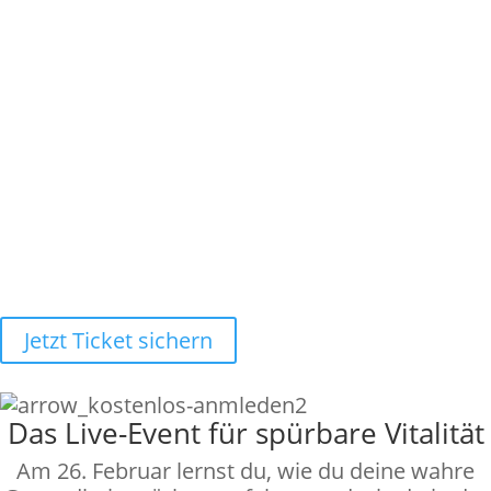
Gesundheitstag?
Das Fundament der ganzheitlichen
Vitalität!
An diesem besonderen Morgen
erfährst du alles, um die vitalste
Version von dir selbst zu werden
und dieses Wissen auch jederzeit
weiterzugeben!
Jetzt Ticket sichern
Das Live-Event für spürbare Vitalität
Am 26. Februar lernst du, wie du deine wahre