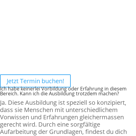
Hier findest du die Antwort auf die häufigsten
Fragen.
Buche jetzt einen Beratungs-Termin mit den
Coaching-Experten, die auf deine persönliche
Situatation eingehen und dich gezielt beraten
können.
FAQ
Jetzt Termin buchen!
Ich habe keinerlei Vorbildung oder Erfahrung in diesem
Bereich. Kann ich die Ausbildung trotzdem machen?
Ja. Diese Ausbildung ist speziell so konzipiert,
dass sie Menschen mit unterschiedlichem
Vorwissen und Erfahrungen gleichermassen
gerecht wird. Durch eine sorgfältige
Aufarbeitung der Grundlagen, findest du dich