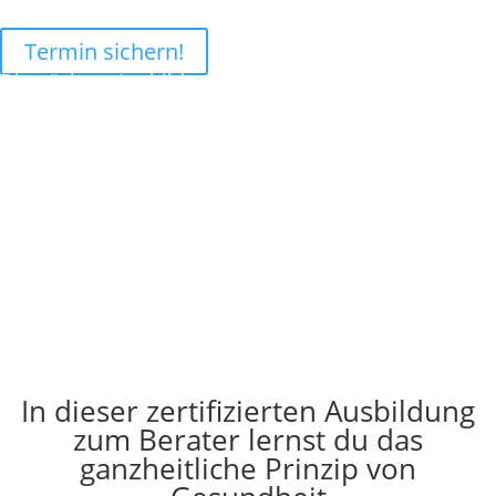
Termin sichern!
Die nächste Ausbildungsklasse startet am 10. Juni
2024. Du hast jetzt die Chance dabei zu sein! Noch:
Tag(e)
:
Stunde(n)
:
Minute(n)
:
Sekunde(n)
In dieser zertifizierten Ausbildung
zum Berater lernst du das
ganzheitliche Prinzip von